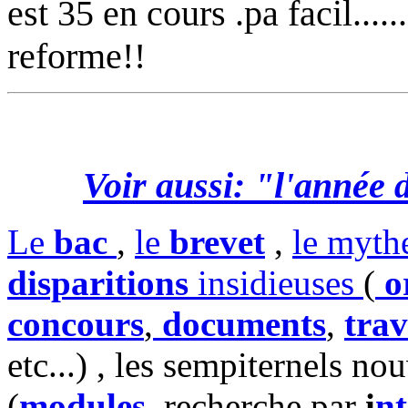
est 35 en cours .pa facil....
reforme!!
Voir aussi: "l'année d
Le
bac
,
le
brevet
,
le myth
disparitions
insidieuses
(
o
concours
,
documents
,
trav
etc...) , les sempiternels n
(
modules
,
recherche par
i
nt