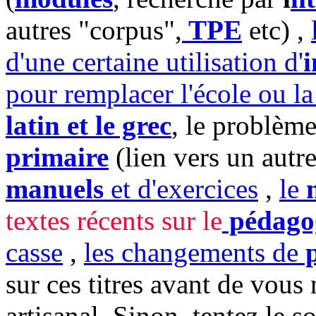
autres "corpus",
TPE
etc) ,
d'une certaine utilisation d'
i
pour remplacer l'école ou l
latin et le grec
, le problème
primaire
(lien vers un autre
manuels
et d'exercices
,
le
m
textes récents sur le
pédago
casse
,
les changements de
p
sur ces titres avant de vou
artisanal. Sinon, tentez le s